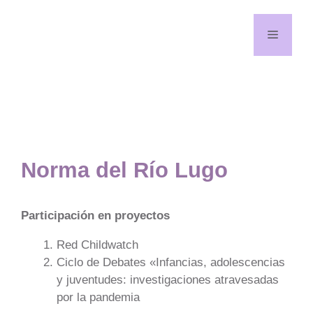
Saltar
al
Menú
contenido
¡Síguenos en redes!
YouTube
Facebook
Norma del Río Lugo
Participación en proyectos
Red Childwatch
Ciclo de Debates «Infancias, adolescencias
y juventudes: investigaciones atravesadas
por la pandemia