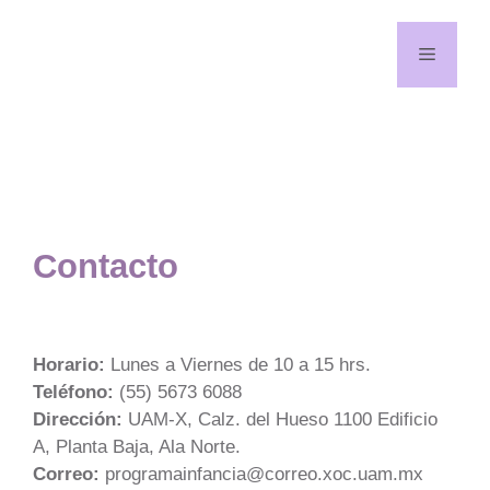
Saltar
al
Menú
contenido
¡Síguenos en redes!
YouTube
Facebook
Contacto
Horario:
Lunes a Viernes de 10 a 15 hrs.
Teléfono:
(55) 5673 6088
Dirección:
UAM-X, Calz. del Hueso 1100 Edificio
A, Planta Baja, Ala Norte.
Correo:
programainfancia@correo.xoc.uam.mx