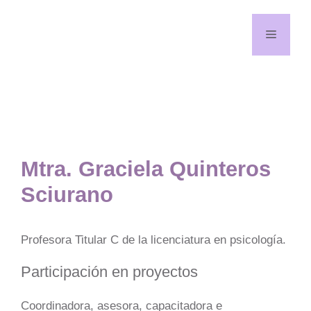
Saltar
al
Menú
contenido
¡Síguenos en redes!
YouTube
Facebook
Mtra. Graciela Quinteros
Sciurano
Profesora Titular C de la licenciatura en psicología.
Participación en proyectos
Coordinadora, asesora, capacitadora e