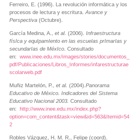
Ferreiro, E. (1996). La revolución informática y los
procesos de lectura y escritura.
Avance y
Perspectiva
(Octubre).
García Medina, A.,
et al.
(2006).
Infraestructura
físIca y equIpamIento en las escuelas prImarIas y
secundarIas de MéxIco
. Consultado
en:
www.inee.edu.mx/images/stories/documentos_
pdf/Publicaciones/Libros_Informes/infarestructurae
scolarweb.pdf
Muñiz Martelón, P.,
et al.
(2004).
Panorama
Educativo de México. Indicadores del Sistema
Educativo Nacional 2003.
Consultado
en:
http://www.inee.edu.mx/index.php?
option=com_content&task=view&id=563&Itemid=54
2
Robles Vázquez, H. M. R., Felipe (coord).