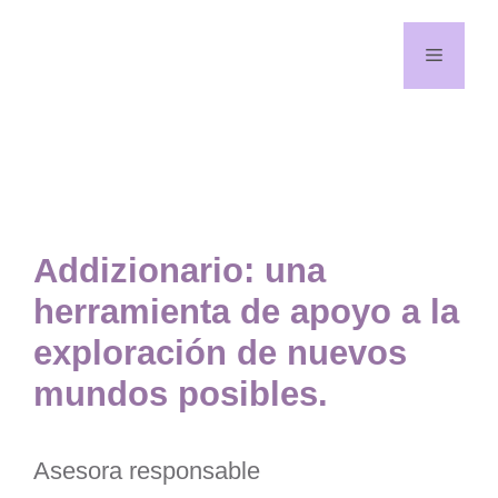
Saltar
al
Menú
contenido
¡Síguenos en redes!
YouTube
Facebook
Addizionario: una
herramienta de apoyo a la
exploración de nuevos
mundos posibles.
Asesora responsable